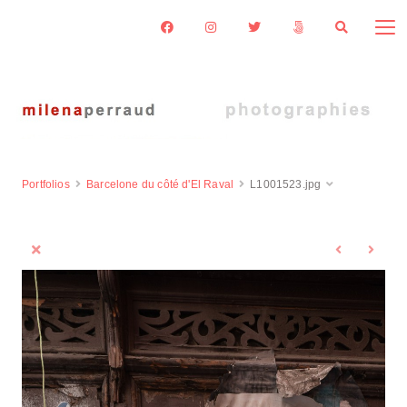
Portfolios
Barcelone du côté d'El Raval
L1001523.jpg