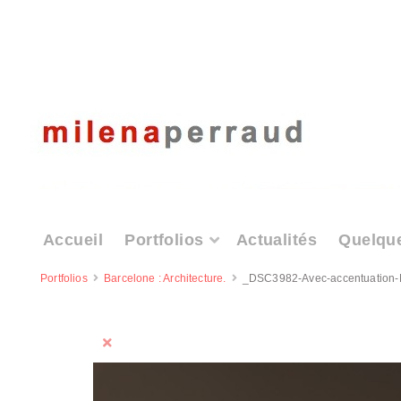
Accueil
Portfolios
Actualités
Quelqu
Portfolios
Barcelone : Architecture.
_DSC3982-Avec-accentuation-