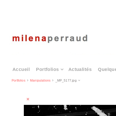
Accueil
Portfolios
Actualités
Quelqu
Portfolios
Manipulations
_MP_5177.jpg