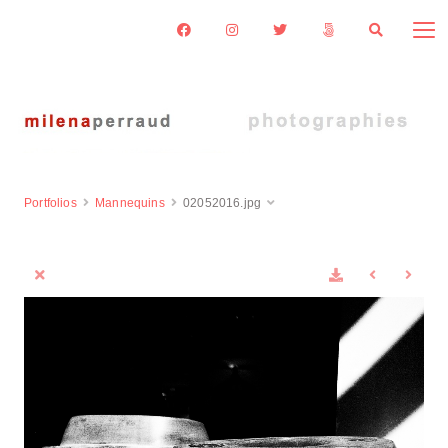
Portfolios
Mannequins
02052016.jpg