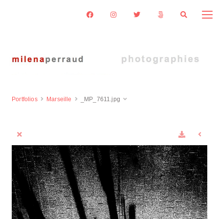
Portfolios
Marseille
_MP_7611.jpg