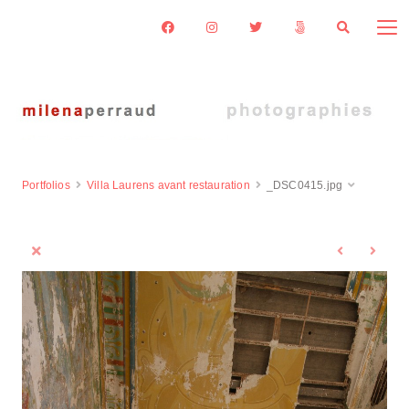
Portfolios
Villa Laurens avant restauration
_DSC0415.jpg